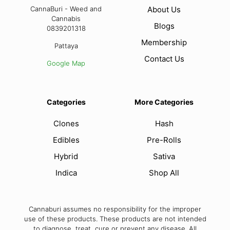
CannaBuri - Weed and
About Us
Cannabis
Blogs
0839201318
Membership
Pattaya
Contact Us
Google Map
Categories
More Categories
Clones
Hash
Edibles
Pre-Rolls
Hybrid
Sativa
Indica
Shop All
Cannaburi assumes no responsibility for the improper
use of these products. These products are not intended
to diagnose, treat, cure or prevent any disease. All